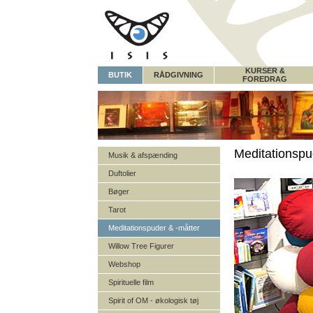
KURSER &
BUTIK
RÅDGIVNING
FOREDRAG
Meditationspu
Musik & afspænding
Duftolier
Bøger
Tarot
Meditationspuder & -måtter
Willow Tree Figurer
Webshop
Spirituelle film
Spirit of OM - økologisk tøj